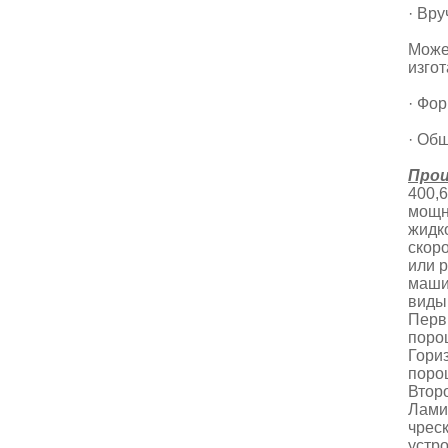
· Вр
Може
изго
· Фор
· Общ
Прои
400,
мощно
жидк
скор
или 
маши
виды 
Перв
поро
Гори
поро
Втор
Лами
чрес
устр