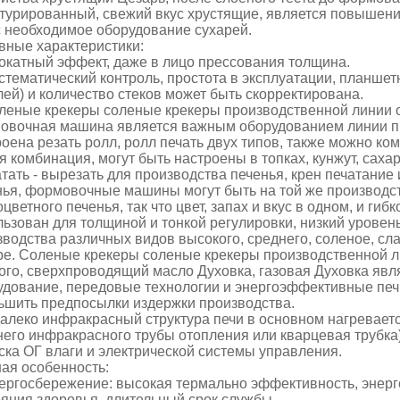
ктурированный, свежий вкус хрустящие, является повышени
с необходимое оборудование сухарей.
вные характеристики:
рокатный эффект, даже в лицо прессования толщина.
истематический контроль, простота в эксплуатации, планш
ей) и количество стеков может быть скорректирована.
оленые крекеры соленые крекеры производственной линии
овочная машина является важным оборудованием линии пр
оена резать ролл, ролл печать двух типов, также можно ко
я комбинация, могут быть настроены в топках, кунжут, сах
атать - вырезать для производства печенья, крен печатани
нья, формовочные машины могут быть на той же производс
цветного печенья, так что цвет, запах и вкус в одном, и г
льзован для толщиной и тонкой регулировки, низкий урове
водства различных видов высокого, среднего, соленое, сла
ре. Соленые крекеры соленые крекеры производственной ли
того, сверхпроводящий масло Духовка, газовая Духовка яв
удование, передовые технологии и энергоэффективные печ
ьшить предпосылки издержки производства.
далеко инфракрасный структура печи в основном нагреваетс
него инфракрасного трубы отопления или кварцевая трубка)
ска ОГ влаги и электрической системы управления.
ная особенность:
нергосбережение: высокая термально эффективность, энерг
ояния здоровья, длительный срок службы.