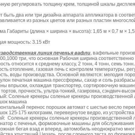
учную регулировать толщину крем, толщиной шкалы диспле
т быть два или три дизайна аппарата аппликатора в соотве
тавливается из разных цветов или разных пластин многосл
ма Габариты (длина × ширина × высота): 1,65 м × 0,7 м × 1,5
ая мощность: 3.15 кВт
зводственная линия печенья вафли
, вафельные произв
600,1000 три, что основная Рабочая ширина соответственн
сть относится к среднему классу, 2 тонн, 4 тонн, семь то
ость отопление, газовая печь с контролем температуры, р
ость, воды производства. Основной являются: мелодия по
рулон печатная машина прессформы, сахар и соль разбрасы
ны впрыски, охлаждая транспортер, сортировочную машину
тортов, прочность, ультра-тонкий, газировка, сэндвич-высо
ый: Соленые крекеры соленые крекеры производственной л
шок машина
зонтальный перенос порошок автомат с шестью весло пер
шок 125-175 килограмм, перевернутое ведро, из устройств
ой: Соленые крекеры соленые крекеры производственной 
натор с печенья, формовочные машины для обслуживания 
кожная бегая взад и вперед, автомобиль неоднократно мно
ойства хрустящий Цезарь, после слоеного теста до формов