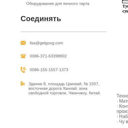
Оборудование для яичного тарта
Соединять
lisa@gelgoog.com
0086-371-63398802
0086-155-1557-1373
Здание 8, площадь Цзинкай, № 1507,
восточная дорога Ханхай, зона
свободной торговли, Чжэнчжоу, Китай.
Техн
· Ма
· Ко
прои
· На
· Чу