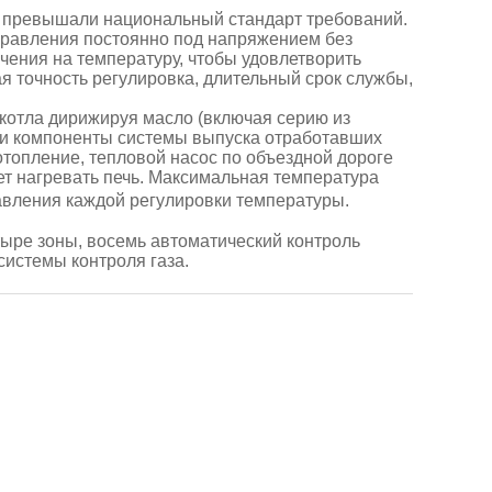
и превышали национальный стандарт требований.
управления постоянно под напряжением без
чения на температуру, чтобы удовлетворить
я точность регулировка, длительный срок службы,
 котла дирижируя масло (включая серию из
а и компоненты системы выпуска отработавших
отопление, тепловой насос по объездной дороге
дет нагревать печь. Максимальная температура
авления каждой регулировки температуры.
ыре зоны, восемь автоматический контроль
системы контроля газа.