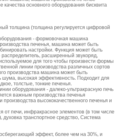
е качества основного оборудования бисквита
етный толщина (толщина регулируется цифровой
 оборудования - формовочная машина
оизводства печенья, машина может быть
мбинировать настройки. Функция может быть
ар распределитель, расширенный звукоряд,
е используемое для того чтобы произвести формы
твенной линии производства различных сортов
ибкого производства машина может быть
нь шума, высокая эффективность. Подходит для
дкое, толстые, тонкие печенья.
нии оборудования - далеко-ультракрасную печь
ляется важным производства печенья
и производства высококачественного печенья и
я от печи, инфракрасное элементов (в том числе
, духовка транспортное средство, Система
осберегающий эффект, более чем на 30%, и