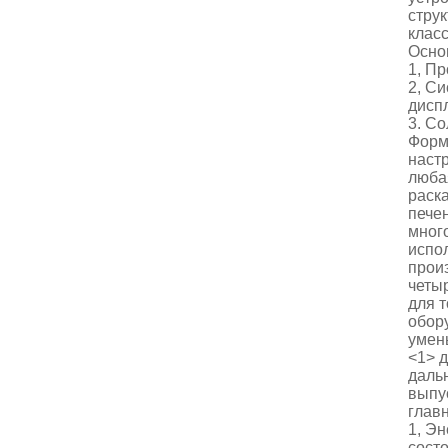
стру
клас
Осно
1, П
2, С
диспл
3. С
Форм
настр
люба
раск
пече
много
испо
произ
четы
для 
обор
умен
<1> 
даль
выпу
глав
1, Э
сост