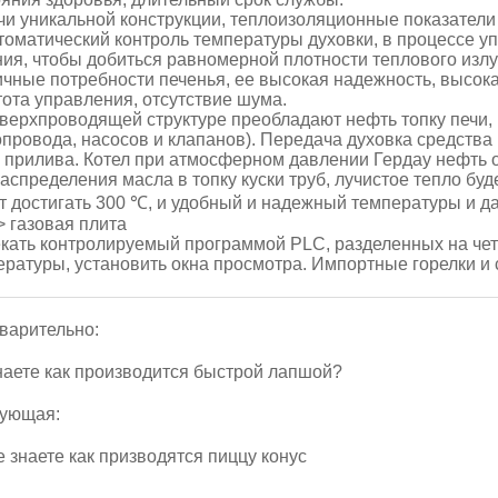
ечи уникальной конструкции, теплоизоляционные показател
втоматический контроль температуры духовки, в процессе 
ния, чтобы добиться равномерной плотности теплового излу
ичные потребности печенья, ее высокая надежность, высока
тота управления, отсутствие шума.
сверхпроводящей структуре преобладают нефть топку печи,
опровода, насосов и клапанов). Передача духовка средств
в прилива. Котел при атмосферном давлении Гердау нефть 
аспределения масла в топку куски труб, лучистое тепло бу
т достигать 300 ℃, и удобный и надежный температуры и д
> газовая плита
кать контролируемый программой PLC, разделенных на чет
ературы, установить окна просмотра. Импортные горелки и 
варительно:
наете как производится быстрой лапшой?
ующая:
 знаете как призводятся пиццу конус