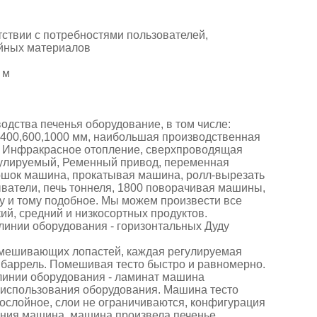
я
тствии с потребностями пользователей,
ойных материалов
 м
одства печенья оборудование, в том числе:
о 400,600,1000 мм, наибольшая производственная
нн. Инфракрасное отопление, сверхпроводящая
егулируемый, Ременный привод, переменная
рошок машина, прокатывая машина, ролл-вырезать
ватели, печь тоннеля, 1800 поворачивая машины,
 и тому подобное. Мы можем произвести все
кий, средний и низкосортных продуктов.
инии оборудования - горизонтальных Дуду
емешивающих лопастей, каждая регулируемая
а баррель. Помешивая тесто быстро и равномерно.
линии оборудования - ламинат машина
использования оборудования. Машина тесто
гослойное, слои не ограничиваются, конфигурация
ания машина, машина произвела печенье