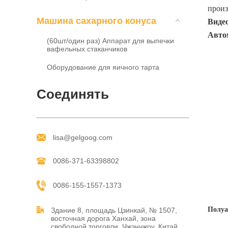
произ
Mашина сахарного конуса
Видео
Авто
(60шт/один раз) Аппарат для выпечки
вафельных стаканчиков
Оборудование для яичного тарта
Соединять
lisa@gelgoog.com
0086-371-63398802
0086-155-1557-1373
Полуа
Здание 8, площадь Цзинкай, № 1507,
восточная дорога Ханхай, зона
свободной торговли, Чжэнчжоу, Китай.