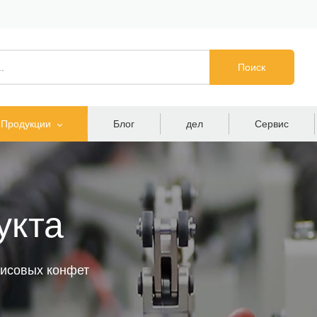
Поиск
Продукции
Блог
дел
Сервис
укта
хисовых конфет