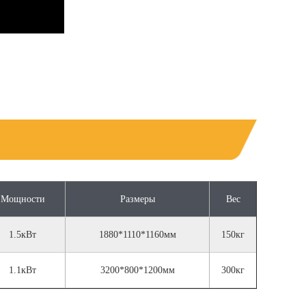
Мощности
Размеры
Вес
1.5кВт
1880*1110*1160мм
150кг
1.1кВт
3200*800*1200мм
300кг